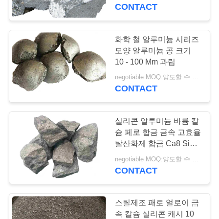
하는 것 사용했습니다
CONTACT
공
장
화학 철 알루미늄 시리즈
여
모양 알루미늄 공 크기
10 - 100 Mm 과립
행
negotiable MOQ:양도할 수 있는
CONTACT
품
실리콘 알루미늄 바륨 칼
질
슘 페로 합금 금속 고효율
관
탈산화제 합금 Ca8 Si45
Ba15 Al6
negotiable MOQ:양도할 수 있는
리
CONTACT
문
스틸제조 패로 얼로이 금
속 칼슘 실리콘 캐시 10