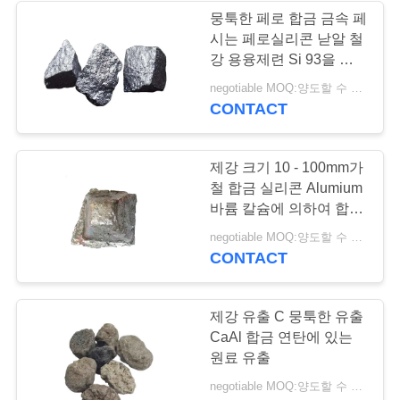
하
뭉툭한 페로 합금 금속 페
시는 페로실리콘 낟알 철
다
강 용융제련 Si 93을 합
금합니다
negotiable MOQ:양도할 수 있는
사
CONTACT
이
제강 크기 10 - 100mm가
트
철 합금 실리콘 Alumium
바륨 칼슘에 의하여 합금
맵
합니다
negotiable MOQ:양도할 수 있는
CONTACT
PRIVACY
POLICY
제강 유출 C 뭉툭한 유출
CaAl 합금 연탄에 있는
원료 유출
negotiable MOQ:양도할 수 있는