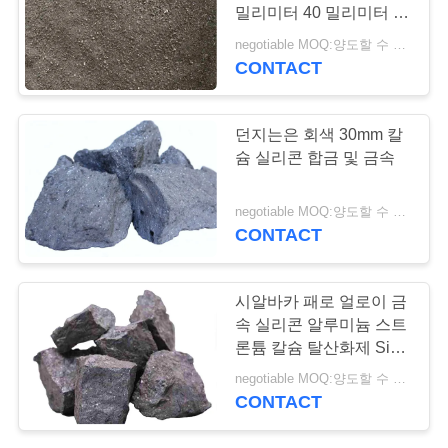
의
밀리미터 40 밀리미터 캐
하
시 덩어리
negotiable MOQ:양도할 수 있는
CONTACT
기
던지는은 회색 30mm 칼
소
슘 실리콘 합금 및 금속
식
negotiable MOQ:양도할 수 있는
CONTACT
조
회
시알바카 패로 얼로이 금
속 실리콘 알루미늄 스트
를
론튬 칼슘 탈산화제 Si
40
요
negotiable MOQ:양도할 수 있는
CONTACT
청