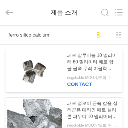
2026
Henan
Guorui
제품 소개
Metallurgical
Refractories
Co.,
Ltd.
All
집
Rights
Reserved.
ferro silico calcium
제
페로 알루미늄 10 밀리미
품
터 60 밀리미터 페로 합
금 금속 무쇠 야금학 탈산
화제
negotiable MOQ:양도할 수 있는
회
CONTACT
사
소
패로 얼로이 금속 칼슘 실
리콘은 대리인 페로 실리
개
콘 파우더 10 밀리미터
40 밀리미터를 따뜻하게
negotiable MOQ:양도할 수 있는